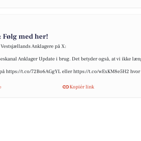
: Følg med her!
 Vestsjællands Anklagere på X:
seskanal Anklager Update i brug. Det betyder også, at vi ikke læ
 på https://t.co/72Bo6AGgYL eller https://t.co/wExKM8e5H2 hvo
Kopiér link
e