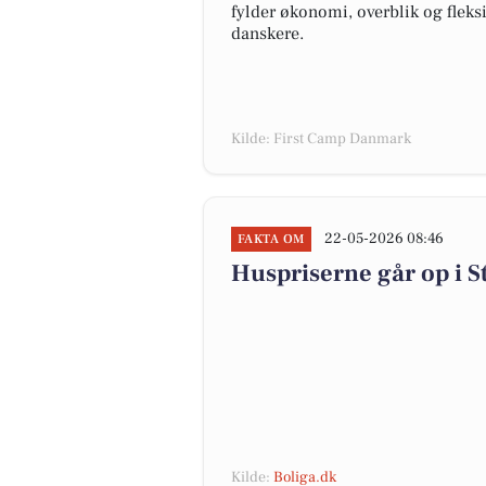
fylder økonomi, overblik og fleks
danskere.
Kilde: First Camp Danmark
22-05-2026 08:46
FAKTA OM
Huspriserne går op i
Kilde:
Boliga.dk