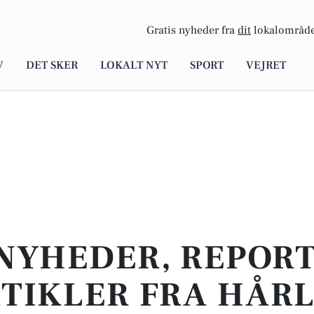
Gratis nyheder fra
dit
lokalområde
V
DET SKER
LOKALT NYT
SPORT
VEJRET
NYHEDER, REPOR
TIKLER FRA HÅR