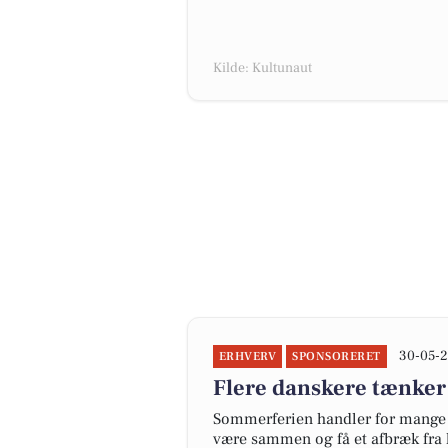
Kilde: Kultunaut
30-05-2
ERHVERV
SPONSORERET
Flere danskere tænker
Sommerferien handler for mange 
være sammen og få et afbræk fra 