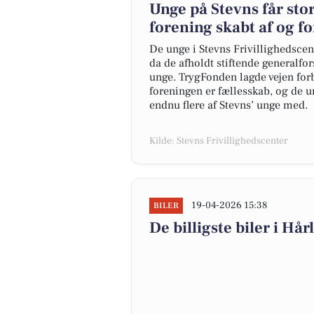
Unge på Stevns får stor
forening skabt af og f
De unge i Stevns Frivillighedscen
da de afholdt stiftende generalfor
unge. TrygFonden lagde vejen forb
foreningen er fællesskab, og de ung
endnu flere af Stevns’ unge med.
Kilde: Stevns Frivillighedscenter
19-04-2026 15:38
BILER
De billigste biler i Hår