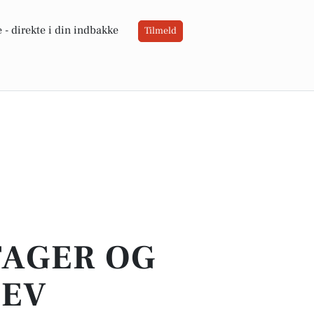
 -
direkte i din indbakke
Tilmeld
TAGER OG
LEV