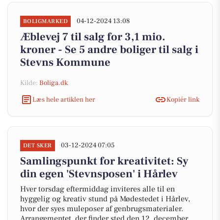
04-12-2024 13:08
BOLIGMARKED
Æblevej 7 til salg for 3,1 mio.
kroner - Se 5 andre boliger til salg i
Stevns Kommune
Kilde:
Boliga.dk
Læs hele artiklen her
Kopiér link
03-12-2024 07:05
DET SKER
Samlingspunkt for kreativitet: Sy
din egen 'Stevnsposen' i Hårlev
Hver torsdag eftermiddag inviteres alle til en
hyggelig og kreativ stund på Mødestedet i Hårlev,
hvor der syes muleposer af genbrugsmaterialer.
Arrangementet, der finder sted den 12. december