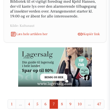
Bibliotek til et vigtigt foredrag med Kjeld Hansen,
der vil kaste lys over den alarmerende tilbagegang
af insekter verden over. Arrangementet starter kl.
19:00 og er åbent for alle interesserede.
Kilde: Kultunaut
Læs hele artiklen her
Kopiér link
1
...
4
5
6
7
8
9
10
...
47