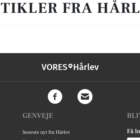
TIKLER FRA HÅR
VORES
Hårlev
GENVEJE
BLI
Få l
Seneste nyt fra Hårlev