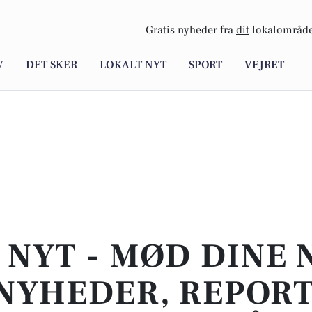
Gratis nyheder fra
dit
lokalområde
V
DET SKER
LOKALT NYT
SPORT
VEJRET
 NYT - MØD DINE 
NYHEDER, REPOR