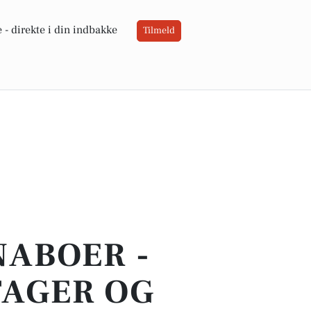
 -
direkte i din indbakke
Tilmeld
NABOER -
TAGER OG