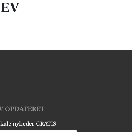
LEV
V OPDATERET
okale nyheder GRATIS