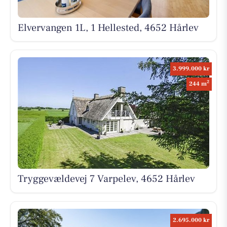
Elvervangen 1L, 1 Hellested, 4652 Hårlev
3.999.000 kr
2
244 m
Tryggevældevej 7 Varpelev, 4652 Hårlev
2.695.000 kr