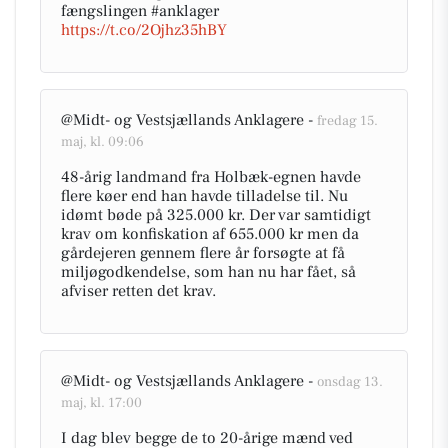
fængslingen #anklager
https://t.co/2Ojhz35hBY
@Midt- og Vestsjællands Anklagere -
fredag 15.
maj, kl. 09:06
48-årig landmand fra Holbæk-egnen havde
flere køer end han havde tilladelse til. Nu
idømt bøde på 325.000 kr. Der var samtidigt
krav om konfiskation af 655.000 kr men da
gårdejeren gennem flere år forsøgte at få
miljøgodkendelse, som han nu har fået, så
afviser retten det krav.
@Midt- og Vestsjællands Anklagere -
onsdag 13.
maj, kl. 17:00
I dag blev begge de to 20-årige mænd ved