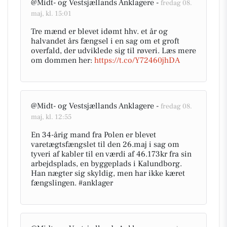
@Midt- og Vestsjællands Anklagere -
fredag 08.
maj, kl. 15:01
Tre mænd er blevet idømt hhv. et år og
halvandet års fængsel i en sag om et groft
overfald, der udviklede sig til røveri. Læs mere
om dommen her:
https://t.co/Y72460jhDA
@Midt- og Vestsjællands Anklagere -
fredag 08.
maj, kl. 12:55
En 34-årig mand fra Polen er blevet
varetægtsfængslet til den 26.maj i sag om
tyveri af kabler til en værdi af 46.173kr fra sin
arbejdsplads, en byggeplads i Kalundborg.
Han nægter sig skyldig, men har ikke kæret
fængslingen. #anklager