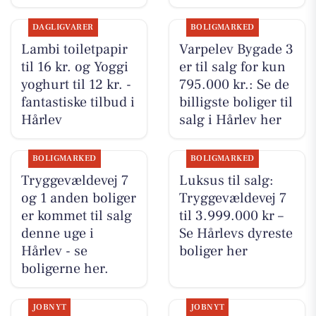
DAGLIGVARER
BOLIGMARKED
Lambi toiletpapir
Varpelev Bygade 3
til 16 kr. og Yoggi
er til salg for kun
yoghurt til 12 kr. -
795.000 kr.: Se de
fantastiske tilbud i
billigste boliger til
Hårlev
salg i Hårlev her
BOLIGMARKED
BOLIGMARKED
Tryggevældevej 7
Luksus til salg:
og 1 anden boliger
Tryggevældevej 7
er kommet til salg
til 3.999.000 kr –
denne uge i
Se Hårlevs dyreste
Hårlev - se
boliger her
boligerne her.
JOBNYT
JOBNYT