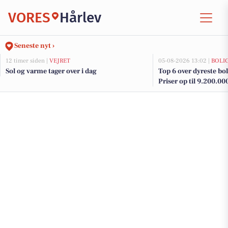
VORES
Hårlev
Seneste nyt ›
12 timer siden |
VEJRET
05-08-2026 13:02 |
BOLI
Sol og varme tager over i dag
Top 6 over dyreste boli
Priser op til 9.200.00