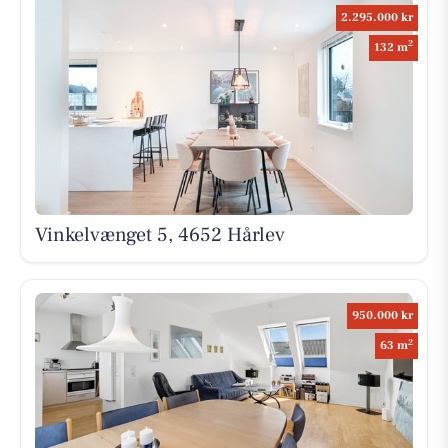
2.295.000 kr
2
132 m
Vinkelvænget 5, 4652 Hårlev
950.000 kr
2
63 m