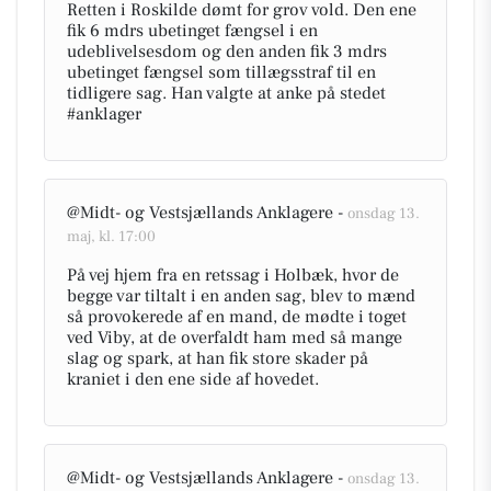
Retten i Roskilde dømt for grov vold. Den ene
fik 6 mdrs ubetinget fængsel i en
udeblivelsesdom og den anden fik 3 mdrs
ubetinget fængsel som tillægsstraf til en
tidligere sag. Han valgte at anke på stedet
#anklager
@Midt- og Vestsjællands Anklagere -
onsdag 13.
maj, kl. 17:00
På vej hjem fra en retssag i Holbæk, hvor de
begge var tiltalt i en anden sag, blev to mænd
så provokerede af en mand, de mødte i toget
ved Viby, at de overfaldt ham med så mange
slag og spark, at han fik store skader på
kraniet i den ene side af hovedet.
@Midt- og Vestsjællands Anklagere -
onsdag 13.