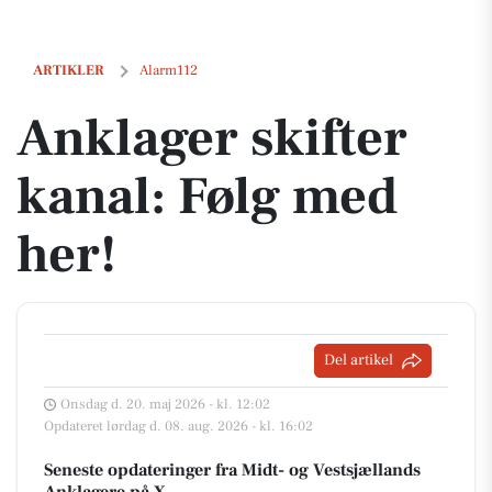
Anklager skifter kanal: Følg med her!
ARTIKLER
Alarm112
Anklager skifter
kanal: Følg med
her!
Del artikel
Onsdag d. 20. maj 2026 - kl. 12:02
Opdateret lørdag d. 08. aug. 2026 - kl. 16:02
Seneste opdateringer fra Midt- og Vestsjællands