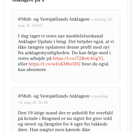
Anklagere på X
@Midt- og Vestsjællands Anklagere -
onsdag 20.
maj, kl. 09:02
I dag tager vi vores nye meddelelseskanal
Anklager Update i brug. Det betyder også, at vi
ikke længere opdaterer denne profil med nyt
fra anklagemyndigheden. Du kan følge med i
vores arbejde på
https://t.co/72Bo6AGgYL
eller
https://t.co/wExKM8e5H2
hvor du også
kan abonnere
@Midt- og Vestsjællands Anklagere -
mandag
18. maj, kl. 16:44
Den 19-årige mand der er anholdt for overfald
på kvinde i Ringsted er nu sigtet for grov vold
og røveri og fængslet for 4 uger for lukkede
døre. Han nægter men kærede ikke