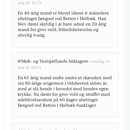
maj, kl. 16:13
En 40-årig mand er blevet idømt ti måneders
ubetinget fængsel ved Retten i Holbæk. Han
blev dømt skyldig i at have udsat en 20-årig
mand for grov vold, frihedsberøvelse og
ulovlig tvang.
@Midt- og Vestsjællands Anklagere -
onsdag 13.
maj, kl. 09:51
En 61-årig mand endte under et skænderi med
sin 80-årige svigermor i Odsherred sidste år
med at slå hende i hovedet med hendes egen
krykke. Nu dømt for grov vold og straffet med
udeblivelsesdom på 60 dages ubetinget
fængsel ved Retten i Holbæk #anklager