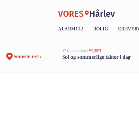
VORES
Hårlev
ALARM112
BOLIG
ERHVER
17 timer siden |
VEJRET
Seneste nyt ›
Sol og sommerlige takter i dag