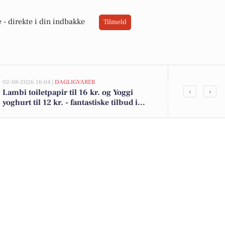
 -
direkte i din indbakke
Tilmeld
02-08-2026 16:04 |
DAGLIGVARER
02-08-2026 10:0
‹
›
Lambi toiletpapir til 16 kr. og Yoggi
Varpelev Byga
yoghurt til 12 kr. - fantastiske tilbud i
795.000 kr.: 
Hårlev
i Hårlev her