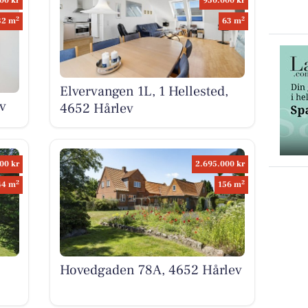
00 kr
950.000 kr
2
2
32 m
63 m
Elvervangen 1L, 1 Hellested,
v
4652 Hårlev
00 kr
2.695.000 kr
2
2
44 m
156 m
Hovedgaden 78A, 4652 Hårlev