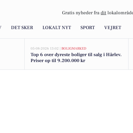
Gratis nyheder fra
dit
lokalområde
V
DET SKER
LOKALT NYT
SPORT
VEJRET
05-08-2026 13:02 |
BOLIGMARKED
Top 6 over dyreste boliger til salg i Hårlev.
Priser op til 9.200.000 kr