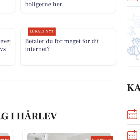
boligerne her.
LOKALT NYT
evej
Betaler du for meget for dit
evs
internet?
K
LG I HÅRLEV