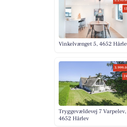
2.295.0
1
Vinkelvænget 5, 4652 Hårle
3.999.0
2
Tryggevældevej 7 Varpelev,
4652 Hårlev