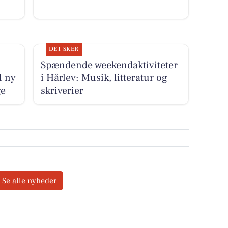
DET SKER
Spændende weekendaktiviteter
l ny
i Hårlev: Musik, litteratur og
ge
skriverier
Se alle nyheder