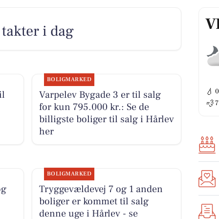
V
takter i dag
BOLIGMARKED
💧
il
Varpelev Bygade 3 er til salg
💨
7
for kun 795.000 kr.: Se de
billigste boliger til salg i Hårlev
her
BOLIGMARKED
og
Tryggevældevej 7 og 1 anden
boliger er kommet til salg
denne uge i Hårlev - se