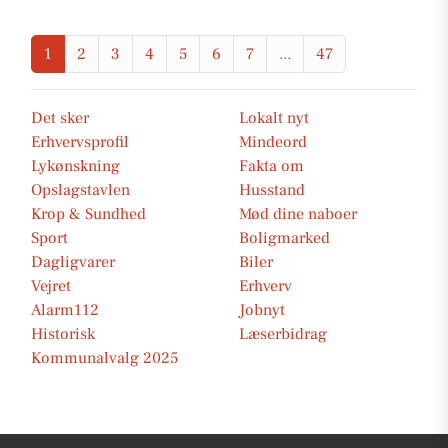
1
2
3
4
5
6
7
...
47
Det sker
Lokalt nyt
Erhvervsprofil
Mindeord
Lykønskning
Fakta om
Opslagstavlen
Husstand
Krop & Sundhed
Mød dine naboer
Sport
Boligmarked
Dagligvarer
Biler
Vejret
Erhverv
Alarm112
Jobnyt
Historisk
Læserbidrag
Kommunalvalg 2025