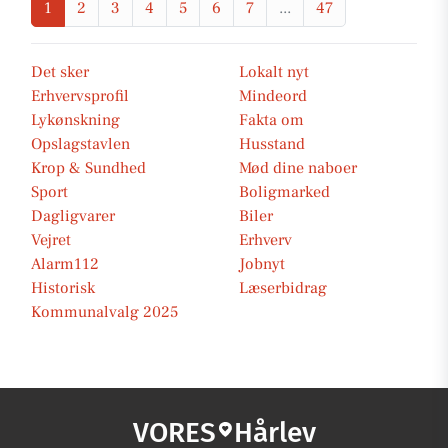
1
2
3
4
5
6
7
...
47
Det sker
Lokalt nyt
Erhvervsprofil
Mindeord
Lykønskning
Fakta om
Opslagstavlen
Husstand
Krop & Sundhed
Mød dine naboer
Sport
Boligmarked
Dagligvarer
Biler
Vejret
Erhverv
Alarm112
Jobnyt
Historisk
Læserbidrag
Kommunalvalg 2025
VORES
Hårlev