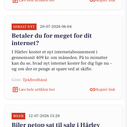
Læs hele artiklen her
Kopiér link
20-07-2026 06:04
LOKALT NYT
Betaler du for meget for dit
internet?
I Hårlev koster et nyt internetabonnement i
gennemsnit 409 kr. om måneden. På to minutter
kan du se, hvad nyt internet koster for dig lige nu –
og om der er penge at spare ved at skifte.
Kilde:
TjekBredbånd
Læs hele artiklen her
Kopiér link
12-07-2026 13:28
BILER
Biler netop sat til salg i Hårlev