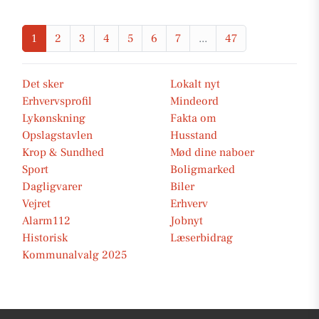
1
2
3
4
5
6
7
...
47
Det sker
Lokalt nyt
Erhvervsprofil
Mindeord
Lykønskning
Fakta om
Opslagstavlen
Husstand
Krop & Sundhed
Mød dine naboer
Sport
Boligmarked
Dagligvarer
Biler
Vejret
Erhverv
Alarm112
Jobnyt
Historisk
Læserbidrag
Kommunalvalg 2025