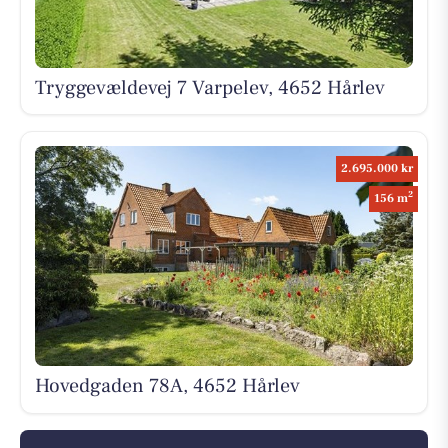
Tryggevældevej 7 Varpelev, 4652 Hårlev
2.695.000 kr
2
156 m
Hovedgaden 78A, 4652 Hårlev