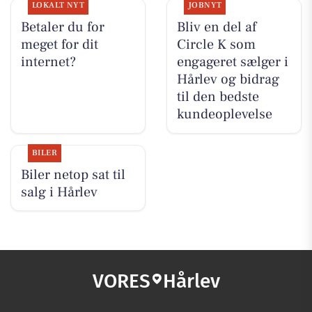
LOKALT NYT
JOBNYT
Betaler du for
Bliv en del af
meget for dit
Circle K som
internet?
engageret sælger i
Hårlev og bidrag
til den bedste
kundeoplevelse
BILER
Biler netop sat til
salg i Hårlev
VORES
Hårlev