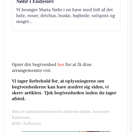
Nøhr i Endeslev
Vi besøger Maria Nøhr i en have med lidt af det
hele, roser, drivhus, buske, højbede, solspots og
meget...
Opret din begivenhed
her
for at få dine
arrangementer vist.
Vi tager forbehold for, at oplysningerne om
begivenhederne kan have ændret sig siden, vi
skrev artiklen. Tjek begivenheden inden du tager
afsted.
Data er automatisk hentet fra eksterne kilder, herunder
Kultunaut.
Kilde: Kultunaut