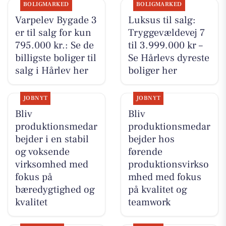
BOLIGMARKED
BOLIGMARKED
Varpelev Bygade 3
Luksus til salg:
er til salg for kun
Tryggevældevej 7
795.000 kr.: Se de
til 3.999.000 kr –
billigste boliger til
Se Hårlevs dyreste
salg i Hårlev her
boliger her
JOBNYT
JOBNYT
Bliv
Bliv
produktionsmedar
produktionsmedar
bejder i en stabil
bejder hos
og voksende
førende
virksomhed med
produktionsvirkso
fokus på
mhed med fokus
bæredygtighed og
på kvalitet og
kvalitet
teamwork