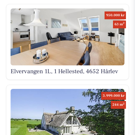
950.000 kr
2
63 m
Elvervangen 1L, 1 Hellested, 4652 Hårlev
3.999.000 kr
2
244 m