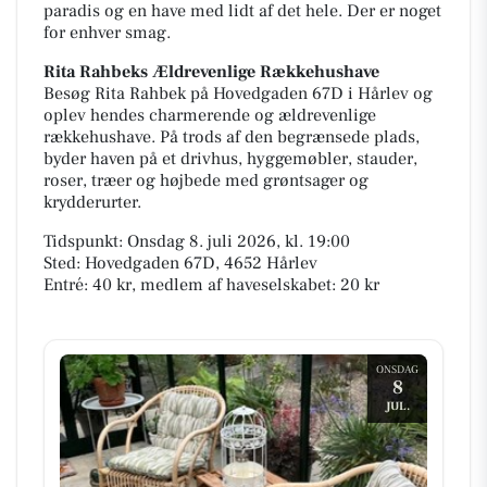
paradis og en have med lidt af det hele. Der er noget
for enhver smag.
Rita Rahbeks Ældrevenlige Rækkehushave
Besøg Rita Rahbek på Hovedgaden 67D i Hårlev og
oplev hendes charmerende og ældrevenlige
rækkehushave. På trods af den begrænsede plads,
byder haven på et drivhus, hyggemøbler, stauder,
roser, træer og højbede med grøntsager og
krydderurter.
Tidspunkt: Onsdag 8. juli 2026, kl. 19:00
Sted: Hovedgaden 67D, 4652 Hårlev
Entré: 40 kr, medlem af haveselskabet: 20 kr
ONSDAG
8
JUL.