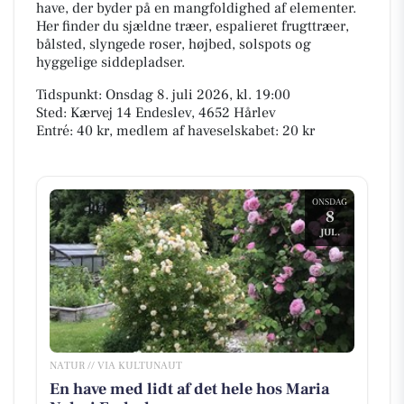
have, der byder på en mangfoldighed af elementer.
Her finder du sjældne træer, espalieret frugttræer,
bålsted, slyngede roser, højbed, solspots og
hyggelige siddepladser.
Tidspunkt: Onsdag 8. juli 2026, kl. 19:00
Sted: Kærvej 14 Endeslev, 4652 Hårlev
Entré: 40 kr, medlem af haveselskabet: 20 kr
ONSDAG
8
JUL.
NATUR // VIA KULTUNAUT
En have med lidt af det hele hos Maria