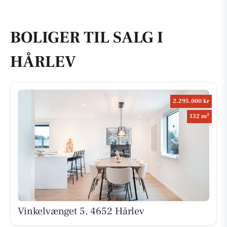
BOLIGER TIL SALG I
HÅRLEV
2.295.000 kr
2
132 m
Vinkelvænget 5, 4652 Hårlev