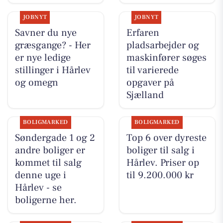
JOBNYT
JOBNYT
Savner du nye
Erfaren
græsgange? - Her
pladsarbejder og
er nye ledige
maskinfører søges
stillinger i Hårlev
til varierede
og omegn
opgaver på
Sjælland
BOLIGMARKED
BOLIGMARKED
Søndergade 1 og 2
Top 6 over dyreste
andre boliger er
boliger til salg i
kommet til salg
Hårlev. Priser op
denne uge i
til 9.200.000 kr
Hårlev - se
boligerne her.