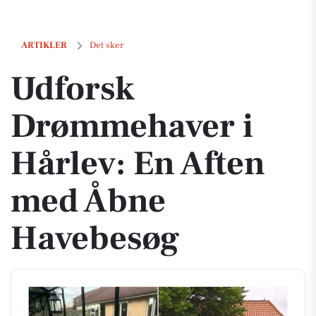
Udforsk Drømmehaver i Hårlev: En Aften med Åbne Havebesøg
ARTIKLER
Det sker
Udforsk
Drømmehaver i
Hårlev: En Aften
med Åbne
Havebesøg