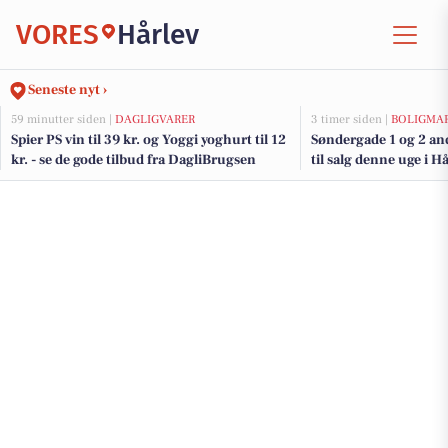
VORES
Hårlev
Seneste nyt ›
59 minutter siden |
DAGLIGVARER
3 timer siden |
BOLIGMA
Spier PS vin til 39 kr. og Yoggi yoghurt til 12
Søndergade 1 og 2 an
kr. - se de gode tilbud fra DagliBrugsen
til salg denne uge i Hå