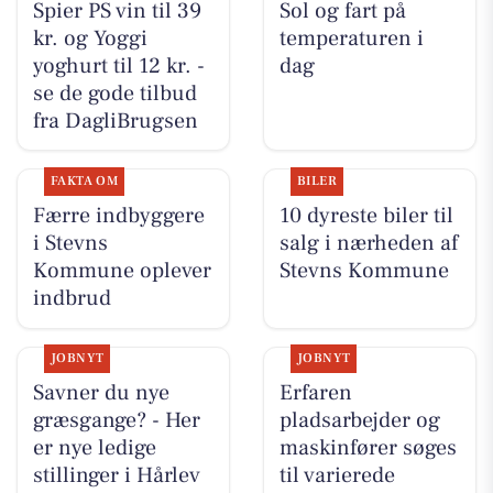
Spier PS vin til 39
Sol og fart på
kr. og Yoggi
temperaturen i
yoghurt til 12 kr. -
dag
se de gode tilbud
fra DagliBrugsen
FAKTA OM
BILER
Færre indbyggere
10 dyreste biler til
i Stevns
salg i nærheden af
Kommune oplever
Stevns Kommune
indbrud
JOBNYT
JOBNYT
Savner du nye
Erfaren
græsgange? - Her
pladsarbejder og
er nye ledige
maskinfører søges
stillinger i Hårlev
til varierede