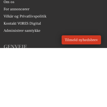
Om os
For annoncører
Vilkår og Privatlivspolitik
Kontakt VORES Digital
Administrer samtykke
Tilmeld nyhedsbrev
GENVEJE
Seneste nyt fra Hårlev
Vores lokale erhverv
Kalenderen for Hårlev
Fakta om Hårlev
Erhvervsartikler
Stevns Kommune
Få en gratis salgsvurdering