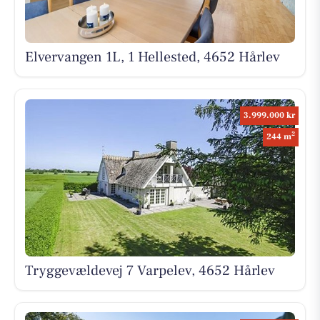
Elvervangen 1L, 1 Hellested, 4652 Hårlev
3.999.000 kr
2
244 m
Tryggevældevej 7 Varpelev, 4652 Hårlev