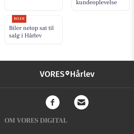
kundeoplevelse
BILER
Biler netop sat til
salg i Hårlev
VORES
Hårlev
OM VORES DIGITAL