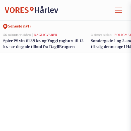
VORES
Hårlev
Seneste nyt ›
56 minutter siden |
DAGLIGVARER
3 timer siden |
BOLIGMA
Spier PS vin til 39 kr. og Yoggi yoghurt til 12
Søndergade 1 og 2 an
kr. - se de gode tilbud fra DagliBrugsen
til salg denne uge i Hå