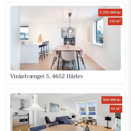
2.295.000 kr
2
132 m
Vinkelvænget 5, 4652 Hårlev
950.000 kr
2
63 m