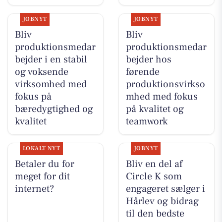
JOBNYT
JOBNYT
Bliv
Bliv
produktionsmedar
produktionsmedar
bejder i en stabil
bejder hos
og voksende
førende
virksomhed med
produktionsvirkso
fokus på
mhed med fokus
bæredygtighed og
på kvalitet og
kvalitet
teamwork
LOKALT NYT
JOBNYT
Betaler du for
Bliv en del af
meget for dit
Circle K som
internet?
engageret sælger i
Hårlev og bidrag
til den bedste