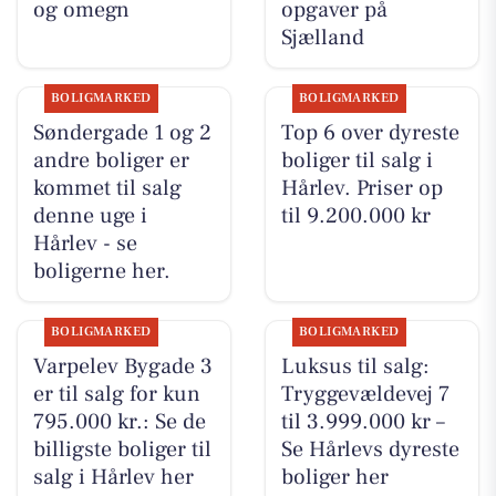
og omegn
opgaver på
Sjælland
BOLIGMARKED
BOLIGMARKED
Søndergade 1 og 2
Top 6 over dyreste
andre boliger er
boliger til salg i
kommet til salg
Hårlev. Priser op
denne uge i
til 9.200.000 kr
Hårlev - se
boligerne her.
BOLIGMARKED
BOLIGMARKED
Varpelev Bygade 3
Luksus til salg:
er til salg for kun
Tryggevældevej 7
795.000 kr.: Se de
til 3.999.000 kr –
billigste boliger til
Se Hårlevs dyreste
salg i Hårlev her
boliger her