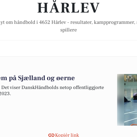
HÅRLEV
nyt om håndbold i 4652 Hårlev - resultater, kampprogrammer, s
spillere
m på Sjælland og øerne
Det viser DanskHåndbolds netop offentliggjorte
2023.
Kopiér link