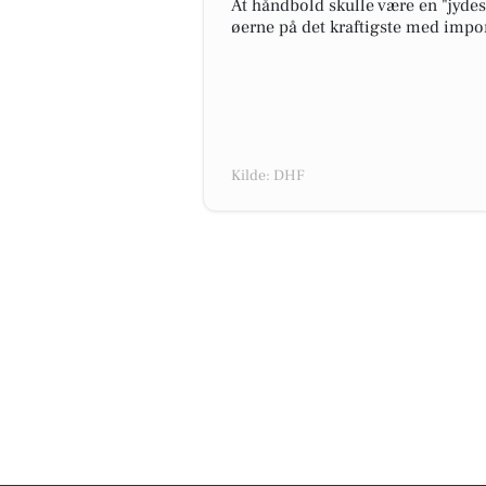
At håndbold skulle være en "jyde
øerne på det kraftigste med im
Kilde: DHF