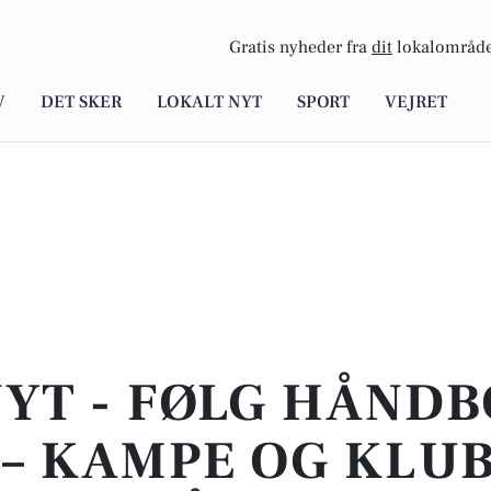
Gratis nyheder fra
dit
lokalområde
V
DET SKER
LOKALT NYT
SPORT
VEJRET
YT - FØLG HÅNDB
– KAMPE OG KLU