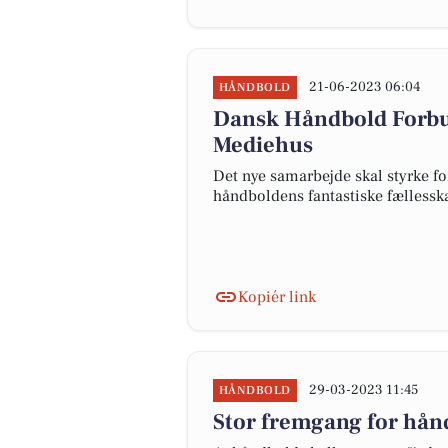
21-06-2023 06:04
HÅNDBOLD
Dansk Håndbold Forb
Mediehus
Det nye samarbejde skal styrke fo
håndboldens fantastiske fælless
Kopiér link
29-03-2023 11:45
HÅNDBOLD
Stor fremgang for hån